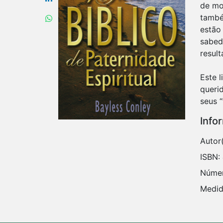
de mo
també
estão
sabed
result
Este l
querid
Info
Autor
ISBN:
Númer
Medid