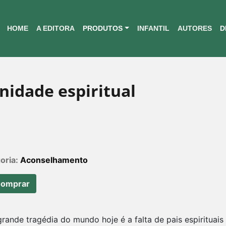
HOME
A EDITORA
PRODUTOS
INFANTIL
AUTORES
D
rnidade espiritual
oria:
Aconselhamento
omprar
ande tragédia do mundo hoje é a falta de pais espirituais 